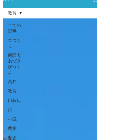
BLOG
教育
全ての
記事
本づく
り
四国犬
あづき
が行く
よ
高知
教育
自叙伝
詩
小説
農業
歴史