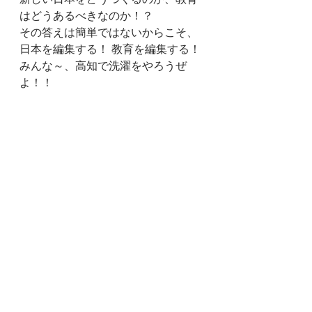
新しい日本をどうつくるのか、教育
はどうあるべきなのか！？
その答えは簡単ではないからこそ、
日本を編集する！ 教育を編集する！
みんな～、高知で洗濯をやろうぜ
よ！！
出版社設立の決意を固めるため、紅
葉の石鎚山に挑んだ。
（写真：くにみつきよし）
本づくり
高知
教育