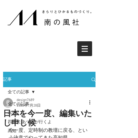
記事
全ての記事
design7689
全ての記事
2022年7月28日
日本を今一度、編集いた
本づくり
し申し候
四国犬 あづきが行くよ
今一度、定時制の教壇に戻る、とい
高知