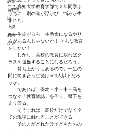
う決意でやってきた高知県。
教育
でも高知大学教育学部で２年間学ぶ
自叙伝
うちに、別の道が浮かび、悩みが生
詩
まれた。
小説
――生徒が自ら一生懸命になるやり
農業
方があるんじゃないか！ そんな教育
歴史
をしたい！
　　しかし、高校の教員に戻ればク
ラスを担当することになるだろう、
　　持ち上がりもあるので、一生の
間に向き合う生徒は500人以下だろ
うか。
　　であれば、保幼－小－中－高を
つなぐ「教育雑誌」を作り、県下を
走り回る。
　　そうすれば、高校だけでなく全
ての現場に触れることができる。
　　その方がどれだけ子どもたちの