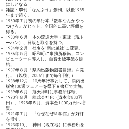
はしとなる
雑誌・季刊「なんぷう」創刊。以後1985
年まで続く。
1980年７月初の単行本『数学なんかやっ
つけろ』がヒット、全国的に高い評価を
得る。
1983年６月 本の流通大手・東販（現ト
ーハン）、日販と取引を持つ。
1984年２月 社名を“南の風社”に変更。
1986年５月 昭和町に事務所移転。コン
ピューターを導入し、自費出版事業を開
始。
1987年８月「県内出版物図書目録」を発
行。（以後、2006年まで毎年刊行）
1988年12月 10周年行事として、県内出
版物100選フェアーを県下８書店で実施。
1989年６月 旭天神町に事務所移転。
1990年８月 株式会社化（資本金800万
円）。1995年５月、資本金1,000万円へ増
資。
1991年７月 『なぜなぜ科学館』が好評
を博す。
1993年10月 神田（現在地）に事務所を