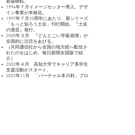
新築移転。
1994年７月イメージセッター導入。デザ
イン事業が本格化。
1997年７月20周年にあたり、新シリーズ
「もっと知ろう土佐」刊行開始。『土佐
の漆芸』発行。
2000年３月 『どんとこい学級崩壊』が
全国的に注目をあびる。
（共同通信社から全国の地方紙へ配信さ
れたのをはじめ、毎日新聞全国版で紹
介）
2002年４月 高知大学でキャリア系学生
支援活動がスタート。
2002年11月 「バーチャル本川村」プロ
ジェクトの立ち上げ。
2005年２月 「もんもん文学賞」開設。
第１回受賞作品『二十歳の俺へ』出版。
2005年９月 NNNドキュメント『地図に
ない村』でバーチャル本川村の活動を放
映（３月 RKC高知放送では1時間の特
番）
2006年５月地域×若者！「いなかインター
ンシップ」プロジェクトの立ち上げ。
2007年８月 30周年パーティを開催。高