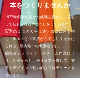
本をつくりませんか
1977年創業の豊かな経験を活かし、安心
して任せられる本づくりをしています。
日本の２つの大手流通と取引口座を持
ち、全国のどの書店からでも
注文を受け
られる、県内唯一の出版社です。
編集者とデザイナーのチーム作業によ
り、企画から仕上がりまで一貫して、文
章とデザインの魅力的なプロデュースを
行います。